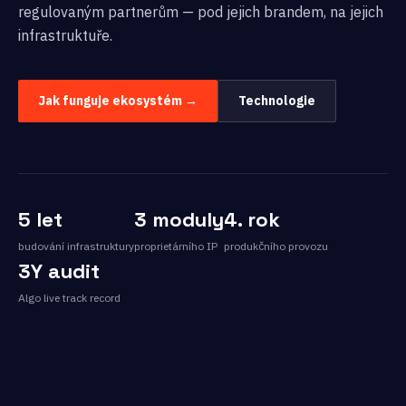
regulovaným partnerům — pod jejich brandem, na jejich
infrastruktuře.
Jak funguje ekosystém →
Technologie
5 let
3 moduly
4. rok
budování infrastruktury
proprietárního IP
produkčního provozu
3Y audit
Algo live track record