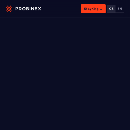
StayKing →
CS
EN