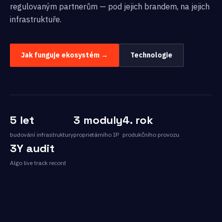
regulovaným partnerům — pod jejich brandem, na jejich
infrastruktuře.
Jak funguje ekosystém →
Technologie
5 let
3 moduly
4. rok
budování infrastruktury
proprietárního IP
produkčního provozu
3Y audit
Algo live track record