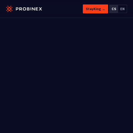
StayKing →
CS
EN