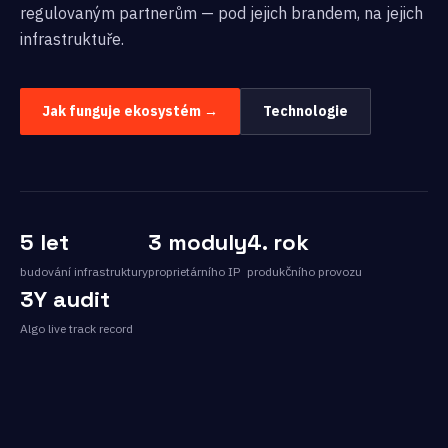
regulovaným partnerům — pod jejich brandem, na jejich
infrastruktuře.
Jak funguje ekosystém →
Technologie
5 let
3 moduly
4. rok
budování infrastruktury
proprietárního IP
produkčního provozu
3Y audit
Algo live track record