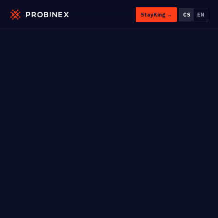
StayKing →
CS
EN