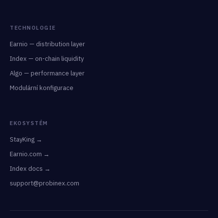
TECHNOLOGIE
Earnio — distribution layer
Index — on-chain liquidity
Algo — performance layer
Modulární konfigurace
EKOSYSTÉM
StayKing →
Earnio.com →
Index docs →
support@probinex.com