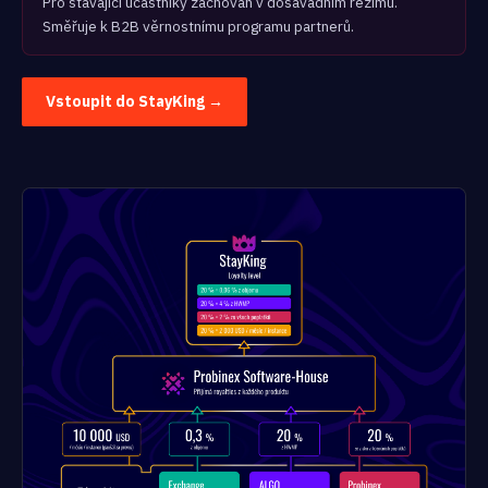
Pro stávající účastníky zachován v dosavadním režimu.
Směřuje k B2B věrnostnímu programu partnerů.
Vstoupit do StayKing →