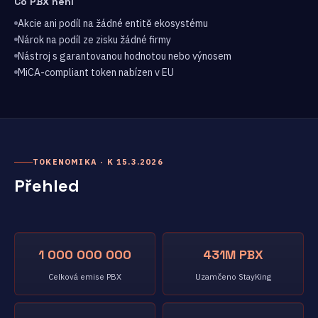
Co PBX není
Akcie ani podíl na žádné entitě ekosystému
Nárok na podíl ze zisku žádné firmy
Nástroj s garantovanou hodnotou nebo výnosem
MiCA-compliant token nabízen v EU
TOKENOMIKA · K 15.3.2026
Přehled
1 000 000 000
431M PBX
Celková emise PBX
Uzamčeno StayKing