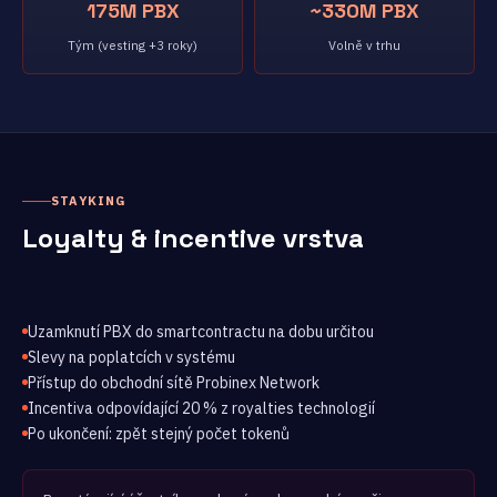
175M PBX
~330M PBX
Tým (vesting +3 roky)
Volně v trhu
STAYKING
Loyalty & incentive vrstva
Uzamknutí PBX do smartcontractu na dobu určitou
Slevy na poplatcích v systému
Přístup do obchodní sítě Probinex Network
Incentiva odpovídající 20 % z royalties technologií
Po ukončení: zpět stejný počet tokenů