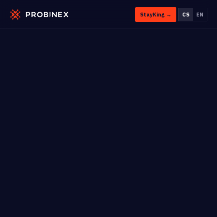
StayKing →
CS
EN