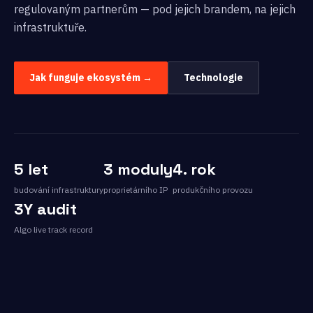
regulovaným partnerům — pod jejich brandem, na jejich
infrastruktuře.
Jak funguje ekosystém →
Technologie
5 let
3 moduly
4. rok
budování infrastruktury
proprietárního IP
produkčního provozu
3Y audit
Algo live track record