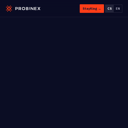
StayKing →
CS
EN