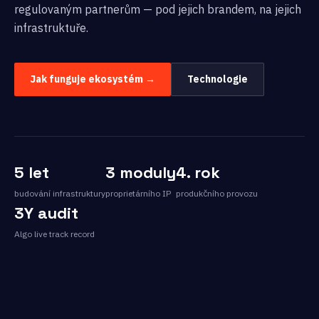
regulovaným partnerům — pod jejich brandem, na jejich
infrastruktuře.
Jak funguje ekosystém →
Technologie
5 let
3 moduly
4. rok
budování infrastruktury
proprietárního IP
produkčního provozu
3Y audit
Algo live track record