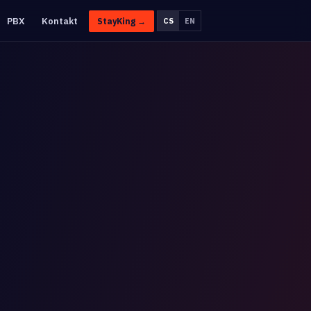
PBX
Kontakt
StayKing →
CS
EN