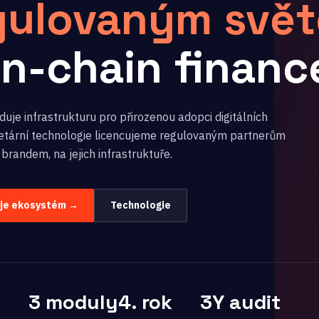
gulovaným svě
on-chain financ
uje infrastrukturu pro přirozenou adopci digitálních
rietární technologie licencujeme regulovaným partnerům
 brandem, na jejich infrastruktuře.
uje ekosystém →
Technologie
3 moduly
4. rok
3Y audit