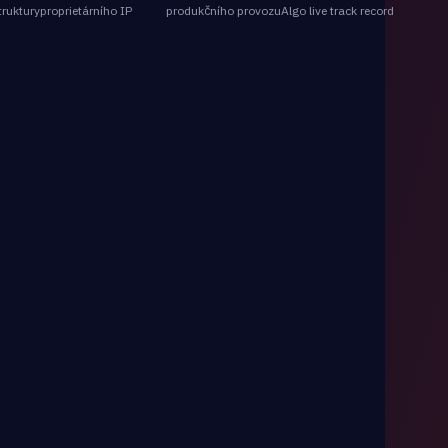
truktury
proprietárního IP
produkčního provozu
Algo live track record