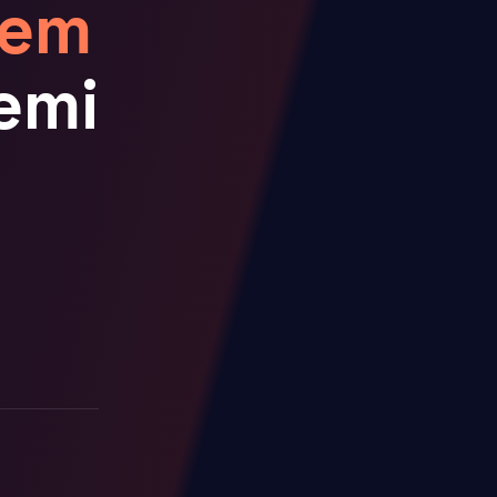
tem
emi