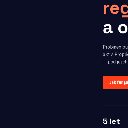
re
a 
Probinex bud
aktiv. Prop
— pod jejich
Jak fung
5 let