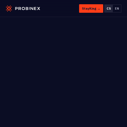
StayKing →
CS
EN