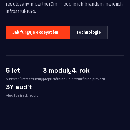
regulovaným partnerům — pod jejich brandem, na jejich
infrastruktuře.
Jak funguje ekosystém →
Technologie
5 let
3 moduly
4. rok
budování infrastruktury
proprietárního IP
produkčního provozu
3Y audit
Algo live track record