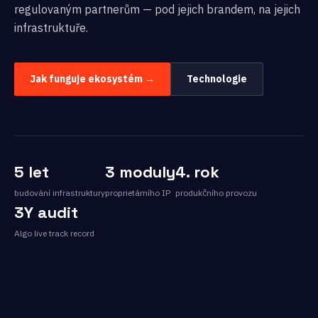
regulovaným partnerům — pod jejich brandem, na jejich
infrastruktuře.
Jak funguje ekosystém →
Technologie
5 let
3 moduly
4. rok
budování infrastruktury
proprietárního IP
produkčního provozu
3Y audit
Algo live track record