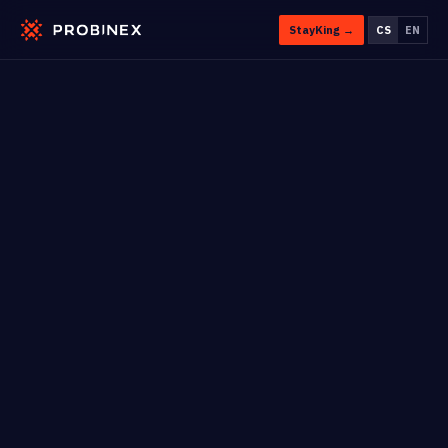
StayKing →
CS
EN