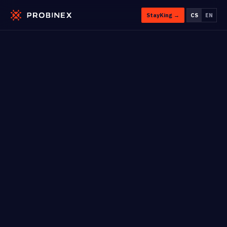
StayKing →
CS
EN