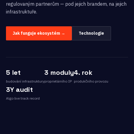
regulovaným partnerům — pod jejich brandem, na jejich
infrastruktuře.
Jak funguje ekosystém →
Technologie
5 let
3 moduly
4. rok
budování infrastruktury
proprietárního IP
produkčního provozu
3Y audit
Algo live track record