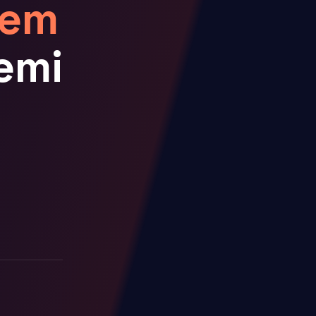
tem
emi