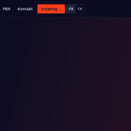
PBX
Kontakt
StayKing →
CS
EN