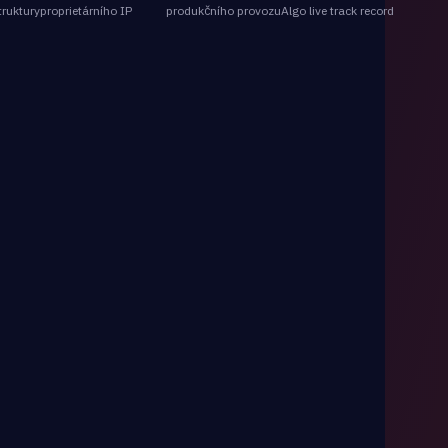
truktury
proprietárního IP
produkčního provozu
Algo live track record