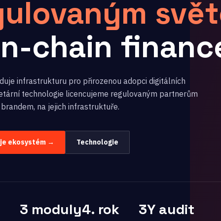
gulovaným svě
on-chain financ
uje infrastrukturu pro přirozenou adopci digitálních
rietární technologie licencujeme regulovaným partnerům
 brandem, na jejich infrastruktuře.
uje ekosystém →
Technologie
3 moduly
4. rok
3Y audit