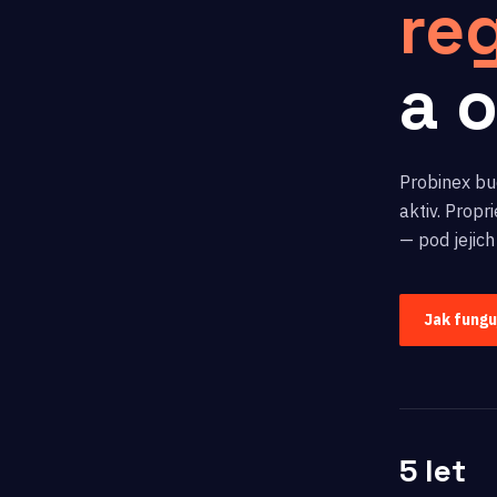
re
a 
Probinex bud
aktiv. Prop
— pod jejich
Jak fung
5 let