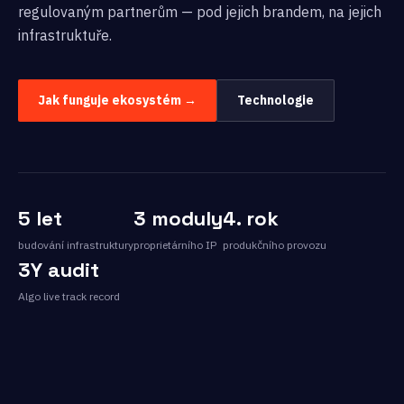
regulovaným partnerům — pod jejich brandem, na jejich
infrastruktuře.
Jak funguje ekosystém →
Technologie
5 let
3 moduly
4. rok
budování infrastruktury
proprietárního IP
produkčního provozu
3Y audit
Algo live track record