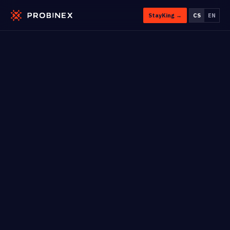
StayKing →
CS
EN