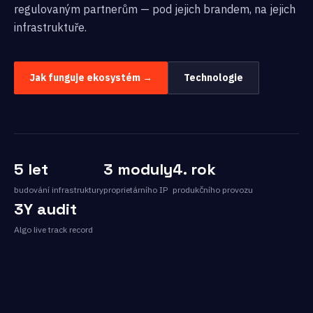
regulovaným partnerům — pod jejich brandem, na jejich
infrastruktuře.
Jak funguje ekosystém →
Technologie
5 let
3 moduly
4. rok
budování infrastruktury
proprietárního IP
produkčního provozu
3Y audit
Algo live track record