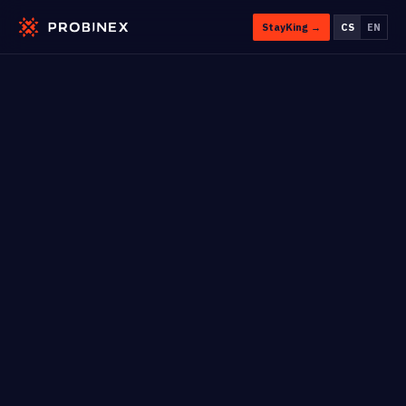
StayKing →
CS
EN