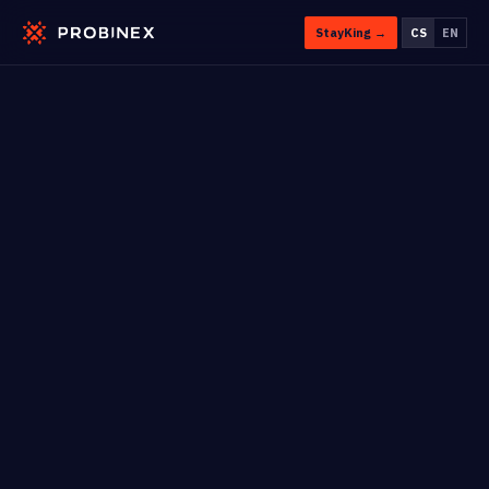
StayKing →
CS
EN