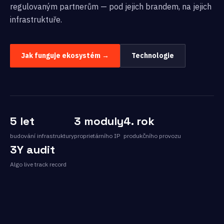
regulovaným partnerům — pod jejich brandem, na jejich
infrastruktuře.
Jak funguje ekosystém →
Technologie
5 let
3 moduly
4. rok
budování infrastruktury
proprietárního IP
produkčního provozu
3Y audit
Algo live track record