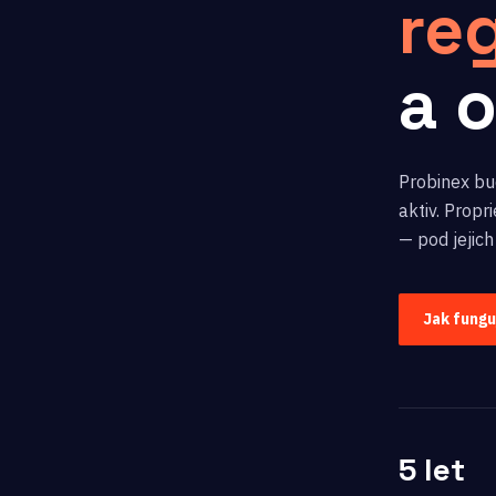
re
a 
Probinex bud
aktiv. Prop
— pod jejich
Jak fung
5 let