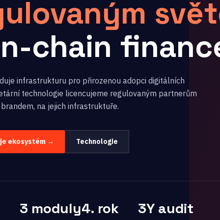
gulovaným svě
on-chain financ
uje infrastrukturu pro přirozenou adopci digitálních
rietární technologie licencujeme regulovaným partnerům
 brandem, na jejich infrastruktuře.
uje ekosystém →
Technologie
3 moduly
4. rok
3Y audit