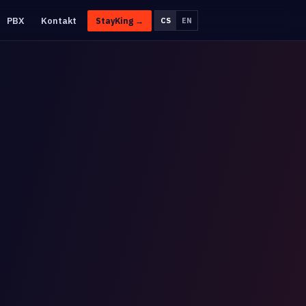
PBX
Kontakt
StayKing →
CS
EN