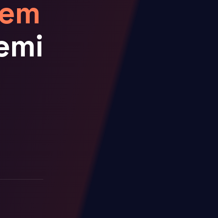
tem
emi