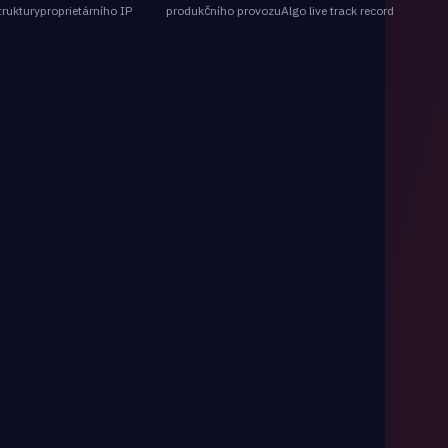
truktury
proprietárního IP
produkčního provozu
Algo live track record