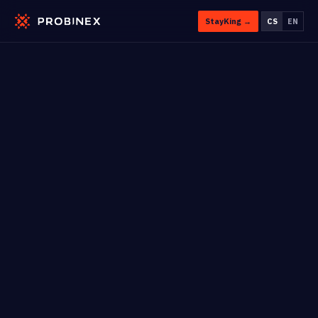
StayKing →
CS
EN