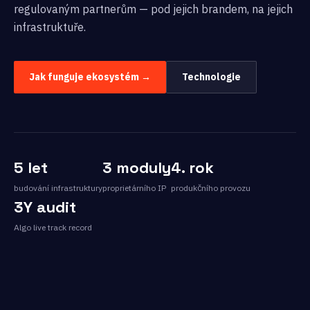
regulovaným partnerům — pod jejich brandem, na jejich
infrastruktuře.
Jak funguje ekosystém →
Technologie
5 let
3 moduly
4. rok
budování infrastruktury
proprietárního IP
produkčního provozu
3Y audit
Algo live track record