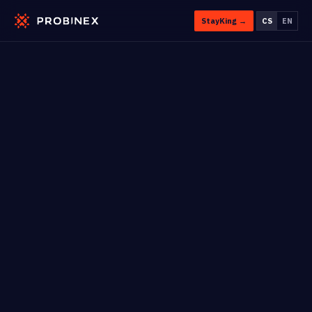
StayKing →
CS
EN