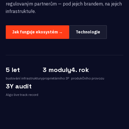
regulovaným partnerům — pod jejich brandem, na jejich
infrastruktuře.
Jak funguje ekosystém →
Technologie
5 let
3 moduly
4. rok
budování infrastruktury
proprietárního IP
produkčního provozu
3Y audit
Algo live track record