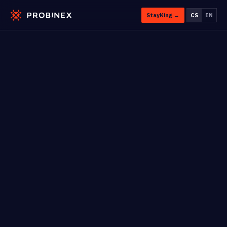
StayKing →
CS
EN