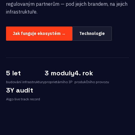
regulovaným partnerům — pod jejich brandem, na jejich
infrastruktuře.
Jak funguje ekosystém →
Technologie
5 let
3 moduly
4. rok
budování infrastruktury
proprietárního IP
produkčního provozu
3Y audit
Algo live track record