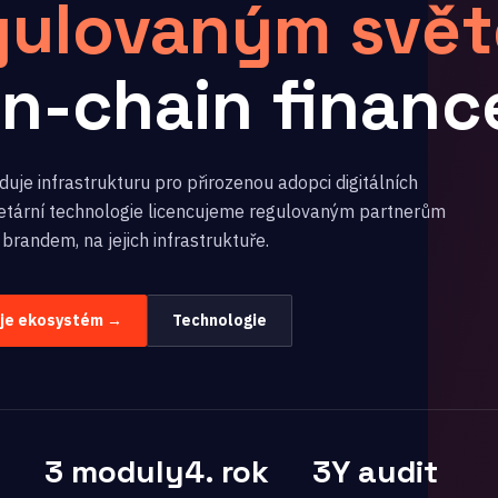
gulovaným svě
on-chain financ
uje infrastrukturu pro přirozenou adopci digitálních
rietární technologie licencujeme regulovaným partnerům
 brandem, na jejich infrastruktuře.
uje ekosystém →
Technologie
3 moduly
4. rok
3Y audit