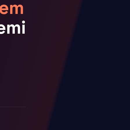
tem
emi