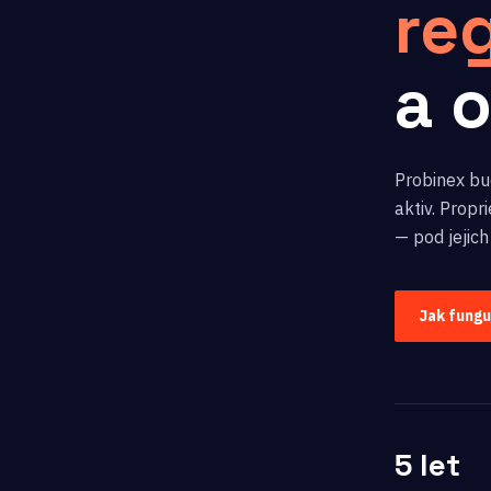
re
a 
Probinex bud
aktiv. Prop
— pod jejich
Jak fung
5 let