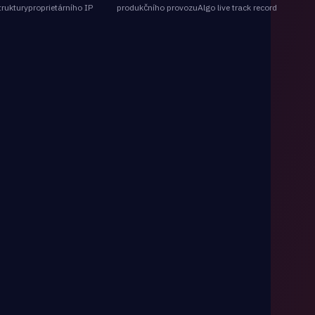
truktury
proprietárního IP
produkčního provozu
Algo live track record