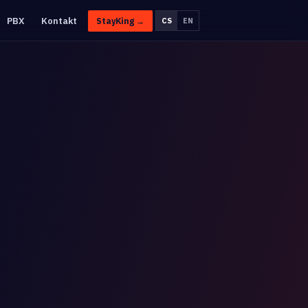
PBX
Kontakt
StayKing →
CS
EN