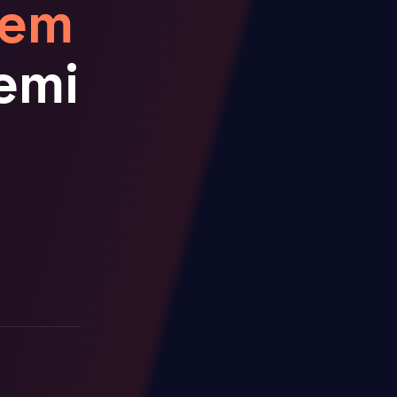
tem
emi