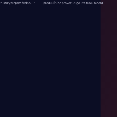
truktury
proprietárního IP
produkčního provozu
Algo live track record