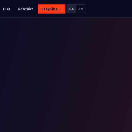
PBX
Kontakt
StayKing →
CS
EN