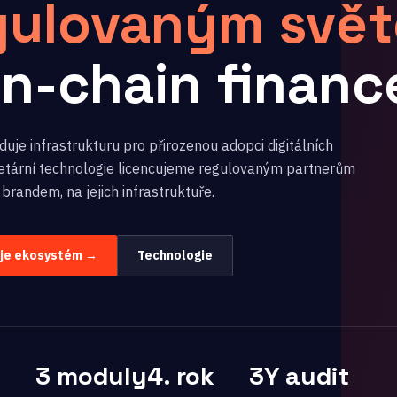
gulovaným svě
on-chain financ
uje infrastrukturu pro přirozenou adopci digitálních
rietární technologie licencujeme regulovaným partnerům
 brandem, na jejich infrastruktuře.
uje ekosystém →
Technologie
3 moduly
4. rok
3Y audit