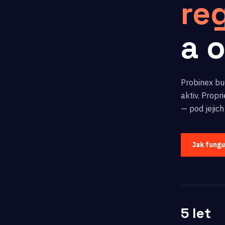
re
a 
Probinex bud
aktiv. Prop
— pod jejich
Jak fung
5 let