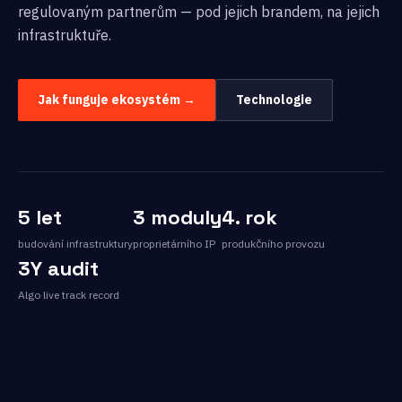
regulovaným partnerům — pod jejich brandem, na jejich
infrastruktuře.
Jak funguje ekosystém →
Technologie
5 let
3 moduly
4. rok
budování infrastruktury
proprietárního IP
produkčního provozu
3Y audit
Algo live track record