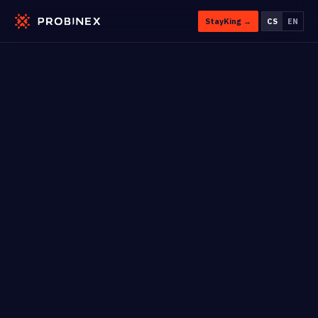
StayKing →
CS
EN