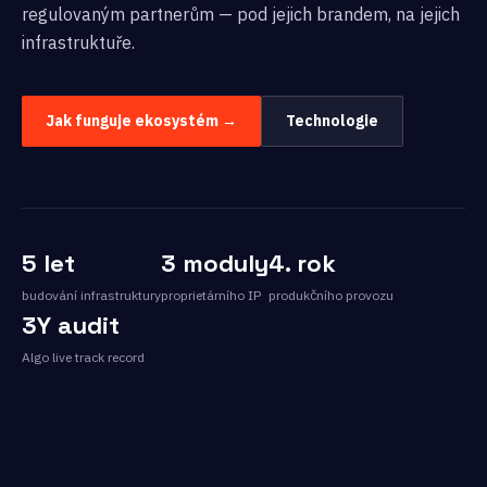
regulovaným partnerům — pod jejich brandem, na jejich
infrastruktuře.
Jak funguje ekosystém →
Technologie
5 let
3 moduly
4. rok
budování infrastruktury
proprietárního IP
produkčního provozu
3Y audit
Algo live track record