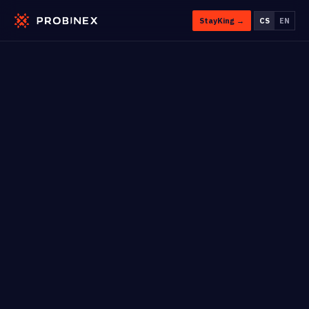
StayKing →
CS
EN