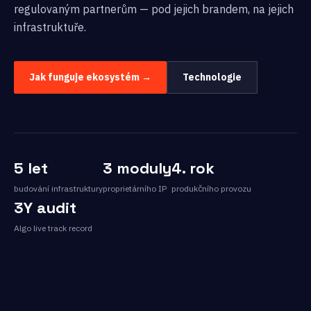
regulovaným partnerům — pod jejich brandem, na jejich
infrastruktuře.
Jak funguje ekosystém →
Technologie
5 let
3 moduly
4. rok
budování infrastruktury
proprietárního IP
produkčního provozu
3Y audit
Algo live track record