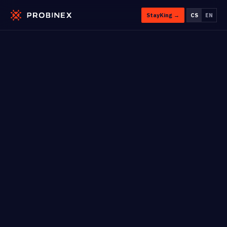
StayKing →
CS
EN